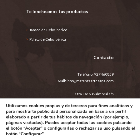
Te loncheamos tus productos
Jamón de Cebo Ibérico
Paleta de Cebo ibérica
Contacto
Teléfono:
927460859
Mail:
info@matanzaartesana.com
Ctra. De Navalmoral s/n
Jaraíz de la Vera (10400)
Utilizamos cookies propias y de terceros para fines analíticos y
España
para mostrarte publicidad personalizada en base a un perfil
elaborado a partir de tus hábitos de navegación (por ejemplo,
páginas visitadas). Puedes aceptar todas las cookies pulsando
Aviso legal
Política de privacidad
el botón “Aceptar” o configurarlas o rechazar su uso pulsando el
Condiciones generales de compra
botón “Configurar”.