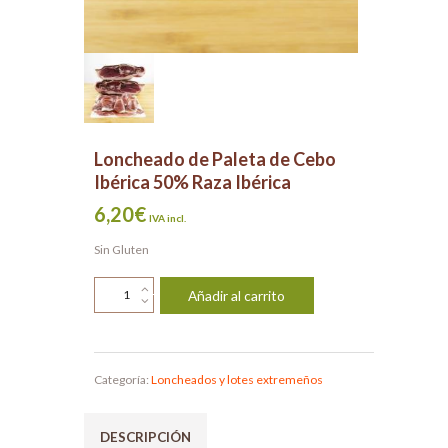
Loncheado de Paleta de Cebo
Ibérica 50% Raza Ibérica
6,20
€
IVA incl.
Sin Gluten
Loncheado
Añadir al carrito
de
Paleta
de
Cebo
Ibérica
Categoría:
Loncheados y lotes extremeños
50%
Raza
Ibérica
DESCRIPCIÓN
cantidad