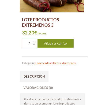
LOTE PRODUCTOS
EXTREMEÑOS 3
32,20
€
IVA incl.
LOTE
Añadir al carrito
PRODUCTOS
EXTREMEÑOS
3
cantidad
Categoría:
Loncheados y lotes extremeños
DESCRIPCIÓN
VALORACIONES (0)
Para los amantes de los productos de nuestra
tierra te ofrecemos un lote de productos