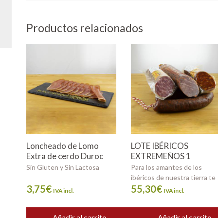
Productos relacionados
Loncheado de Lomo
LOTE IBÉRICOS
Extra de cerdo Duroc
EXTREMEÑOS 1
Sin Gluten y Sin Lactosa
Para los amantes de los
ibéricos de nuestra tierra te
...
3,75
€
55,30
€
ofrece...
IVA incl.
IVA incl.
Añadir al carrito
Añadir al carrito