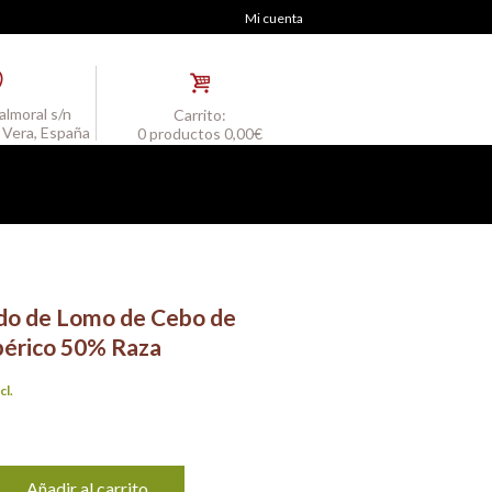
Mi cuenta
almoral s/n
Carrito:
a Vera, España
0 productos
0,00€
do de Lomo de Cebo de
érico 50% Raza
cl.
Añadir al carrito