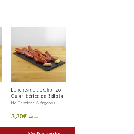
Loncheado de Chorizo
Cular Ibérico de Bellota
No Contiene Alérgenos
...
3,30
€
IVA incl.
Añadir al carrito