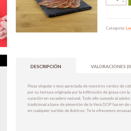
de
Lomo
de
Cebo
de
Categoría:
Lo
Campo
Ibérico
50%
Raza
cantidad
DESCRIPCIÓN
VALORACIONES (0
Pieza singular y muy apreciada de nuestros cerdos de ceb
por su ternura originada por la infiltración de grasa con l
curación en secadero natural. Todo ello sumado al adobo
tradicional a base de pimentón de la Vera DOP hacen de
en cualquier surtido de ibéricos. Te lo ofrecemos envasa