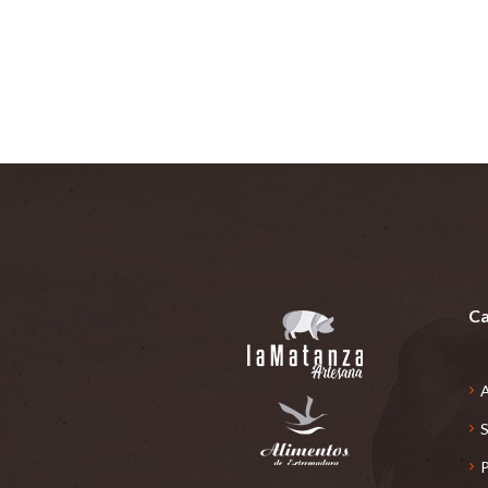
Ca
A
S
P