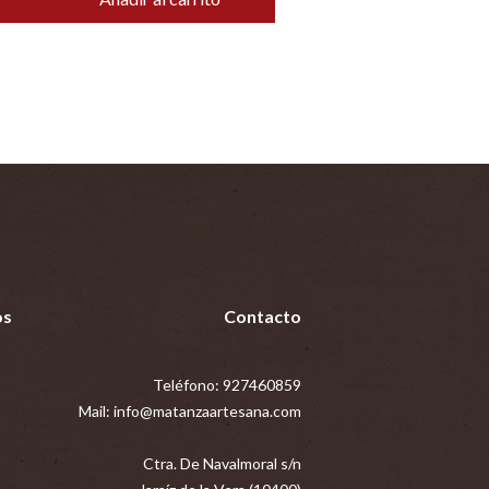
os
Contacto
Teléfono:
927460859
Mail:
info@matanzaartesana.com
Ctra. De Navalmoral s/n