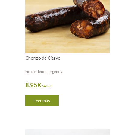
Chorizo de Ciervo
No contiene alérgenos.
...
8,95
€
IVA incl.
Leer más