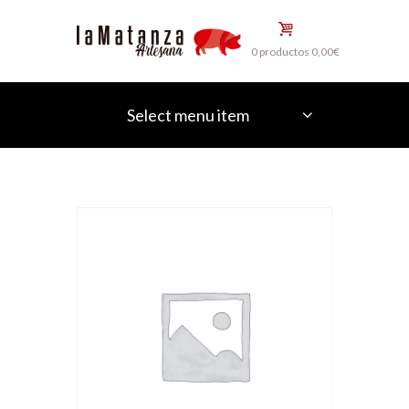
0 productos
0,00€
Select menu item