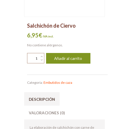
Salchichón de Ciervo
6,95
€
IVA incl.
No contiene alérgenos.
Salchichón
Añadir al carrito
de
Ciervo
cantidad
Categoría:
Embutidos de caza
DESCRIPCIÓN
VALORACIONES (0)
La elaboración de salchichón con carne de