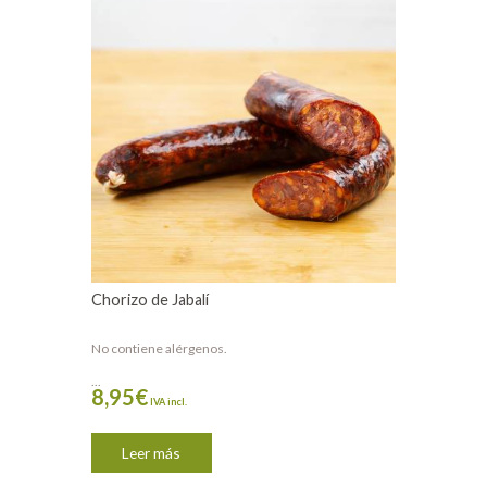
Chorizo de Jabalí
No contiene alérgenos.
...
8,95
€
IVA incl.
Leer más