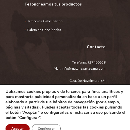
Te loncheamos tus productos
Jamón de Cebo Ibérico
Paleta de Cebo ibérica
Contacto
Teléfono:
927460859
Mail:
info@matanzaartesana.com
Ctra. De Navalmoral s/n
Jaraíz de la Vera (10400)
Utilizamos cookies propias y de terceros para fines analíticos y
España
para mostrarte publicidad personalizada en base a un perfil
elaborado a partir de tus hábitos de navegación (por ejemplo,
páginas visitadas). Puedes aceptar todas las cookies pulsando
Aviso legal
Política de privacidad
el botón “Aceptar” o configurarlas o rechazar su uso pulsando el
Condiciones generales de compra
botón “Configurar”.
©2025 Artesanos de La Matanza Extremeña S.L.
Aceptar
Configurar