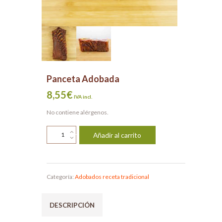
Panceta Adobada
8,55
€
IVA incl.
No contiene alérgenos.
Panceta
Añadir al carrito
Adobada
cantidad
Categoría:
Adobados receta tradicional
DESCRIPCIÓN